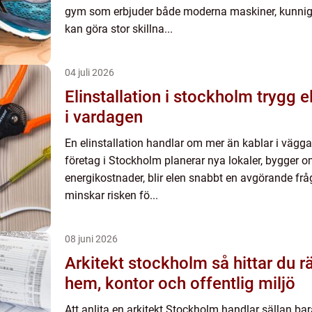
gym som erbjuder både moderna maskiner, kunnig 
kan göra stor skillna...
04 juli 2026
Elinstallation i stockholm trygg el och smart energi
i vardagen
En elinstallation handlar om mer än kablar i väggar
företag i Stockholm planerar nya lokaler, bygger om
energikostnader, blir elen snabbt en avgörande frå
minskar risken fö...
08 juni 2026
Arkitekt stockholm så hittar du rätt kompetens för
hem, kontor och offentlig miljö
Att anlita en arkitekt Stockholm handlar sällan bar