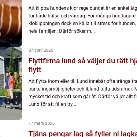
Att klippa hundens klor regelbundet är en enkel åt
för både hälsa och vardag. För många hundägare i
kloklippningen dock en källa till stress för hunden,
hela familjen. Därför söker m...
07 april 2026
Flyttfirma lund så väljer du rätt hjälp för en smidig
flytt
Att flytta inom eller till Lund innebär ofta trånga 
parkeringsmöjligheter och ibland tajta tidsramar.
mycket tid och kraft som går åt. Därför väljer allt fl
Lund för att få en try...
17 mars 2026
Tjäna pengar lag så fyller ni lagkassan smart och