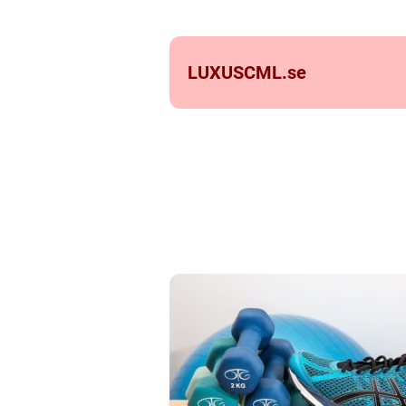
LUXUSCML.
se