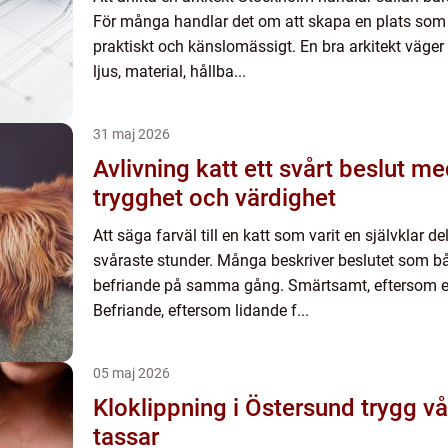
För många handlar det om att skapa en plats som h
praktiskt och känslomässigt. En bra arkitekt väger
ljus, material, hållba...
31 maj 2026
Avlivning katt ett svårt beslut med fokus på
trygghet och värdighet
Att säga farväl till en katt som varit en självklar del
svåraste stunder. Många beskriver beslutet som 
befriande på samma gång. Smärtsamt, eftersom en
Befriande, eftersom lidande f...
05 maj 2026
Kloklippning i Östersund trygg vård för hundens
tassar