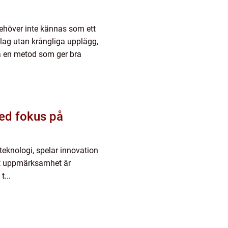
behöver inte kännas som ett
 lag utan krångliga upplägg,
lja en metod som ger bra
med fokus på
eknologi, spelar innovation
et uppmärksamhet är
t...