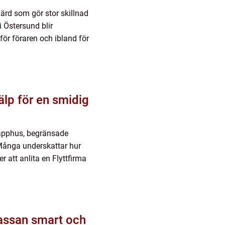
gärd som gör stor skillnad
 Östersund blir
 för föraren och ibland för
trapphus, begränsade
 Många underskattar hur
er att anlita en Flyttfirma