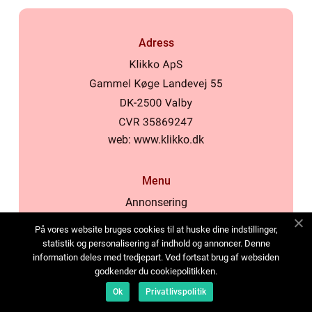
Adress
web:
www.klikko.dk
Menu
Annonsering
Om oss
På vores website bruges cookies til at huske dine indstillinger,
Cookies
statistik og personalisering af indhold og annoncer. Denne
information deles med tredjepart. Ved fortsat brug af websiden
Kontakta oss
godkender du cookiepolitikken.
Sitemap
Ok
Privatlivspolitik