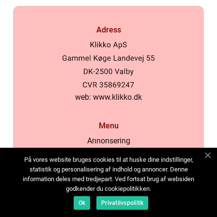
Adress
web:
www.klikko.dk
Menu
Annonsering
Om oss
På vores website bruges cookies til at huske dine indstillinger,
Cookies
statistik og personalisering af indhold og annoncer. Denne
information deles med tredjepart. Ved fortsat brug af websiden
Kontakta oss
godkender du cookiepolitikken.
Sitemap
Ok
Privatlivspolitik