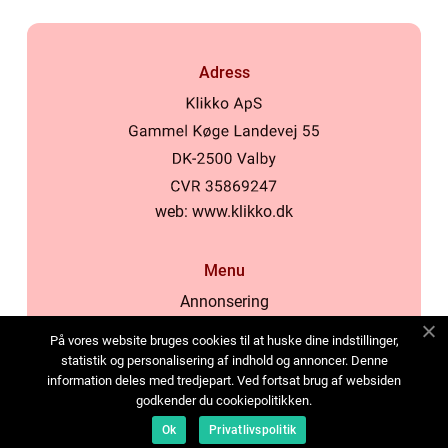
Adress
web:
www.klikko.dk
Menu
Annonsering
Om oss
På vores website bruges cookies til at huske dine indstillinger,
Cookies
statistik og personalisering af indhold og annoncer. Denne
information deles med tredjepart. Ved fortsat brug af websiden
Kontakta oss
godkender du cookiepolitikken.
Sitemap
Ok
Privatlivspolitik