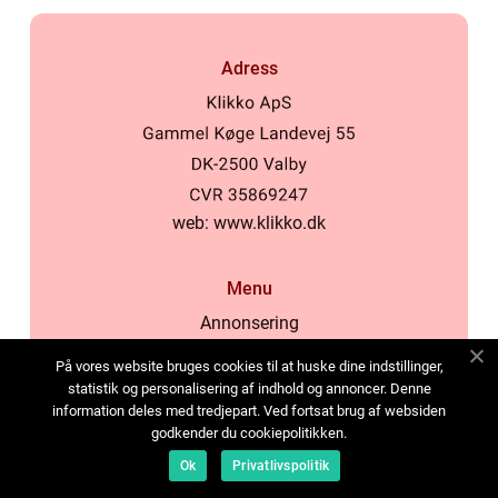
Adress
web:
www.klikko.dk
Menu
Annonsering
Om oss
På vores website bruges cookies til at huske dine indstillinger,
Cookies
statistik og personalisering af indhold og annoncer. Denne
information deles med tredjepart. Ved fortsat brug af websiden
Kontakta oss
godkender du cookiepolitikken.
Sitemap
Ok
Privatlivspolitik