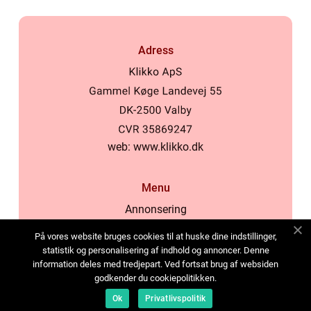
Adress
web:
www.klikko.dk
Menu
Annonsering
Om oss
På vores website bruges cookies til at huske dine indstillinger,
Cookies
statistik og personalisering af indhold og annoncer. Denne
information deles med tredjepart. Ved fortsat brug af websiden
Kontakta oss
godkender du cookiepolitikken.
Sitemap
Ok
Privatlivspolitik