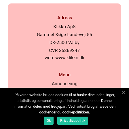
Adress
web:
www.klikko.dk
Menu
Annonsering
Om oss
På vores website bruges cookies til at huske dine indstillinger,
Cookies
statistik og personalisering af indhold og annoncer. Denne
information deles med tredjepart. Ved fortsat brug af websiden
Kontakta oss
godkender du cookiepolitikken.
Sitemap
Ok
Privatlivspolitik