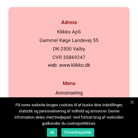
Adress
web:
www.klikko.dk
Menu
Annonsering
Om oss
På vores website bruges cookies til at huske dine indstillinger,
Cookies
statistik og personalisering af indhold og annoncer. Denne
information deles med tredjepart. Ved fortsat brug af websiden
Kontakta oss
godkender du cookiepolitikken.
Sitemap
Ok
Privatlivspolitik