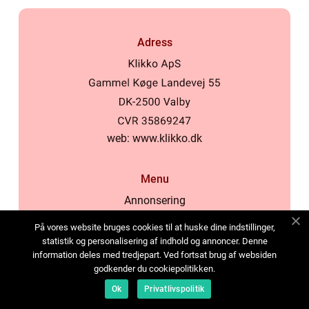
Adress
web:
www.klikko.dk
Menu
Annonsering
Om oss
På vores website bruges cookies til at huske dine indstillinger,
Cookies
statistik og personalisering af indhold og annoncer. Denne
information deles med tredjepart. Ved fortsat brug af websiden
Kontakta oss
godkender du cookiepolitikken.
Sitemap
Ok
Privatlivspolitik