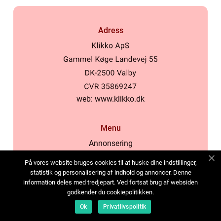
Adress
web:
www.klikko.dk
Menu
Annonsering
Om oss
På vores website bruges cookies til at huske dine indstillinger,
Cookies
statistik og personalisering af indhold og annoncer. Denne
information deles med tredjepart. Ved fortsat brug af websiden
Kontakta oss
godkender du cookiepolitikken.
Sitemap
Ok
Privatlivspolitik