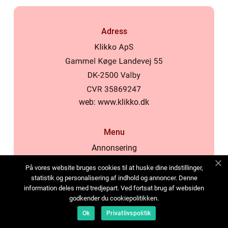
Adress
web:
www.klikko.dk
Menu
Annonsering
Om oss
På vores website bruges cookies til at huske dine indstillinger,
Cookies
statistik og personalisering af indhold og annoncer. Denne
information deles med tredjepart. Ved fortsat brug af websiden
Kontakta oss
godkender du cookiepolitikken.
Sitemap
Ok
Privatlivspolitik