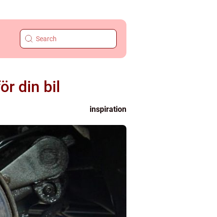
ör din bil
inspiration