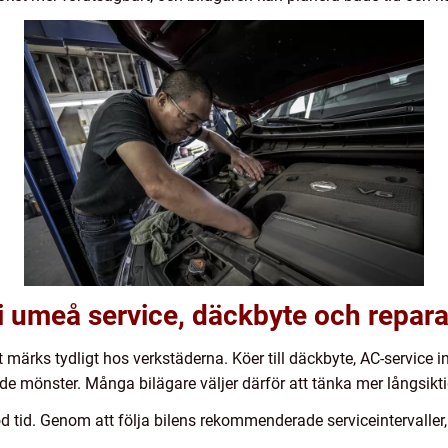
 i umeå service, däckbyte och repara
ket märks tydligt hos verkstäderna. Köer till däckbyte, AC-serv
 mönster. Många bilägare väljer därför att tänka mer långsiktigt
god tid. Genom att följa bilens rekommenderade serviceintervaller