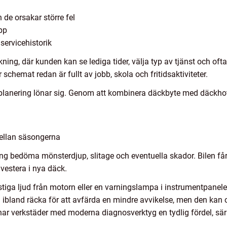
de orsakar större fel
opp
servicehistorik
ing, där kunden kan se lediga tider, välja typ av tjänst och ofta
 schemat redan är fullt av jobb, skola och fritidsaktiviteter.
lanering lönar sig. Genom att kombinera däckbyte med däckhote
mellan säsongerna
 bedöma mönsterdjup, slitage och eventuella skador. Bilen får
nvestera i nya däck.
tiga ljud från motorn eller en varningslampa i instrumentpanelen
n ibland räcka för att avfärda en mindre avvikelse, men den kan
 har verkstäder med moderna diagnosverktyg en tydlig fördel, sär