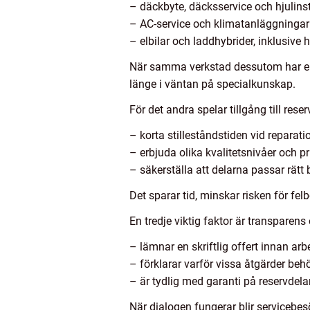
– däckbyte, däcksservice och hjulins
– AC-service och klimatanläggningar
– elbilar och laddhybrider, inklusive
När samma verkstad dessutom har erfa
länge i väntan på specialkunskap.
För det andra spelar tillgång till res
– korta stilleståndstiden vid reparati
– erbjuda olika kvalitetsnivåer och pr
– säkerställa att delarna passar rätt 
Det sparar tid, minskar risken för fe
En tredje viktig faktor är transpare
– lämnar en skriftlig offert innan arbe
– förklarar varför vissa åtgärder be
– är tydlig med garanti på reservdela
När dialogen fungerar blir servicebes