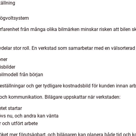
tällning
 högvoltsystem
renhet från många olika bilmärken minskar risken att bilen skic
ervdelar stor roll. En verkstad som samarbetar med en välsorterad b
oner
isbilder
bilmodell från början
lbeställningar och ger tydligare kostnadsbild för kunden innan ar
ns och kommunikation. Bilägare uppskattar när verkstaden:
tet startar
hövs nu, och andra kan vänta
r och utfört arbete
öket mer förutsägbart, och bilägaren kan planera både tid och ko