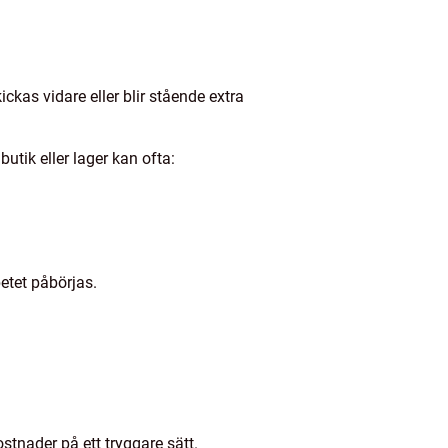
kas vidare eller blir stående extra
utik eller lager kan ofta:
betet påbörjas.
stnader på ett tryggare sätt.