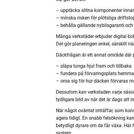
– upptäcka slitna komponenter innan 
– minska risken för plötsliga driftst
– behålla gällande nybilsgaranti och 
Många verkstäder erbjuder digital bokn
Det gör planeringen enkel, särskilt när
Däckfrågan är ett annat område där p
– släpa tunga hjul fram och tillbaka
– fundera på förvaringsplats hemma
– oroa sig för hur däcken förvaras 
Dessutom kan verkstaden varje säsong
tydligare bild av när det är dags att i
När något oväntat inträffar, som kons
agera tidigt. En snabb felsökning ka
betydligt dyrare om de får växa. Här
system.