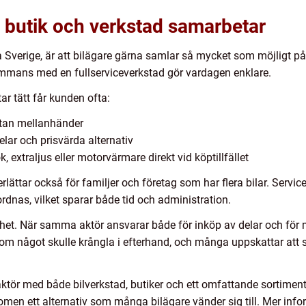
 butik och verkstad samarbetar
ga Sverige, är att bilägare gärna samlar så mycket som möjligt på
lsammans med en fullserviceverkstad gör vardagen enklare.
r tätt får kunden ofta:
 utan mellanhänder
elar och prisvärda alternativ
 extraljus eller motorvärmare direkt vid köptillfället
lättar också för familjer och företag som har flera bilar. Service
dnas, vilket sparar både tid och administration.
het. När samma aktör ansvarar både för inköp av delar och för mo
om något skulle krångla i efterhand, och många uppskattar att st
ktör med både bilverkstad, butiker och ett omfattande sortiment a
en ett alternativ som många bilägare vänder sig till. Mer inf