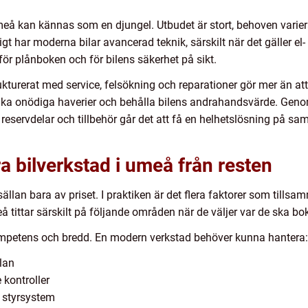
meå kan kännas som en djungel. Utbudet är stort, behoven variera
t har moderna bilar avancerad teknik, särskilt när det gäller el- o
ör plånboken och för bilens säkerhet på sikt.
kturerat med service, felsökning och reparationer gör mer än att 
vika onödiga haverier och behålla bilens andrahandsvärde. Geno
av reservdelar och tillbehör går det att få en helhetslösning på sa
a bilverkstad i umeå från resten
sällan bara av priset. I praktiken är det flera faktorer som till
 tittar särskilt på följande områden när de väljer var de ska bok
ompetens och bredd. En modern verkstad behöver kunna hantera:
lan
kontroller
h styrsystem