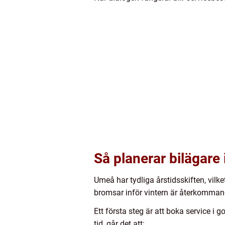
Så planerar bilägare
Umeå har tydliga årstidsskiften, vil
bromsar inför vintern är återkommande
Ett första steg är att boka service i 
tid, går det att: