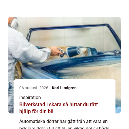
kontor och offentliga miljöer. Med rätt
dörrautomatik haninge s...
06 augusti 2026
Karl Lindgren
inspiration
Bilverkstad i skara så hittar du rätt
hjälp för din bil
Automatiska dörrar har gått från att vara en
bekväm detalj till att bli en viktig del av både