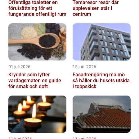
Offentliga toaletter en
Temaresor resor där
förutsättning för ett
upplevelsen står i
fungerande offentligt rum
centrum
01 juli 2026
15 juni 2026
Kryddor som lyfter
Fasadrengöring malmö
vardagsmaten en guide
så håller du husets utsida
för smak och doft
i toppskick
11 juni 2026
11 juni 2026