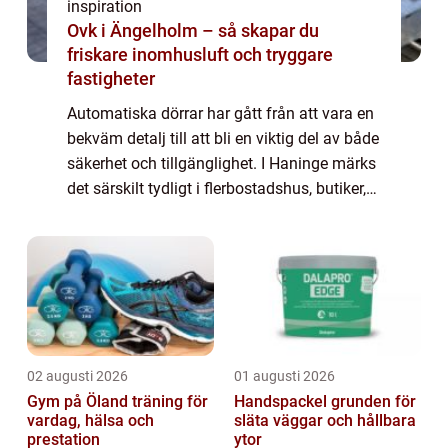
inspiration
Ovk i Ängelholm – så skapar du
friskare inomhusluft och tryggare
fastigheter
Automatiska dörrar har gått från att vara en
bekväm detalj till att bli en viktig del av både
säkerhet och tillgänglighet. I Haninge märks
det särskilt tydligt i flerbostadshus, butiker,
kontor och offentliga miljöer. Med rätt
dörrautomatik haninge s...
02 augusti 2026
01 augusti 2026
Gym på Öland träning för
Handspackel grunden för
vardag, hälsa och
släta väggar och hållbara
prestation
ytor