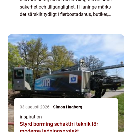
säkerhet och tillgänglighet. I Haninge märks
det särskilt tydligt i flerbostadshus, butiker,
kontor och offentliga miljöer. Med rätt
dörrautomatik haninge s...
03 augusti 2026
Simon Hagberg
inspiration
Styrd borrning schaktfri teknik för
moderna ledningsprojekt