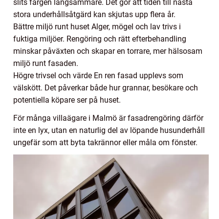
slits färgen långsammare. Det gör att tiden till nästa
stora underhållsåtgärd kan skjutas upp flera år.
Bättre miljö runt huset Alger, mögel och lav trivs i
fuktiga miljöer. Rengöring och rätt efterbehandling
minskar påväxten och skapar en torrare, mer hälsosam
miljö runt fasaden.
Högre trivsel och värde En ren fasad upplevs som
välskött. Det påverkar både hur grannar, besökare och
potentiella köpare ser på huset.
För många villaägare i Malmö är fasadrengöring därför
inte en lyx, utan en naturlig del av löpande husunderhåll
ungefär som att byta takrännor eller måla om fönster.