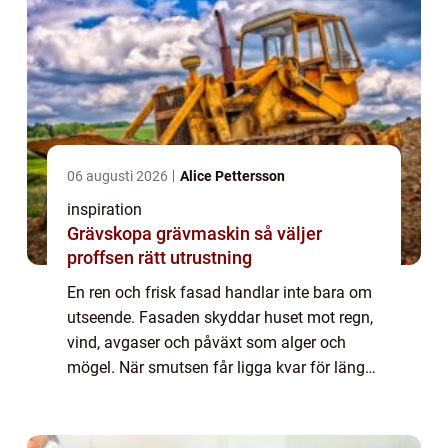
06 augusti 2026
Alice Pettersson
inspiration
Grävskopa grävmaskin så väljer
proffsen rätt utrustning
En ren och frisk fasad handlar inte bara om
utseende. Fasaden skyddar huset mot regn,
vind, avgaser och påväxt som alger och
mögel. När smutsen får ligga kvar för länge
tränger fukten in, färgen släpper och
underlaget skadas. Med regelbunden
fasadren...