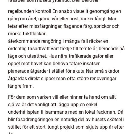
fasaden som husets ytterhud. Den behöver:
regelbunden kontroll En snabb visuellt genomgång en
gång om året, gärna vår eller höst, räcker långt. Man
letar efter missfärgningar, flagande färg, sprickor och
mörka fuktfläckar.
återkommande rengöring I många fall räcker en
ordentlig fasadtvätt vart tredje till femte år, beroende på
läge och utsatthet. Hus nära trafikerade gator eller
öppet mot havet kan behöva tätare insatser.
planerade åtgärder i stället för akuta När små skador
åtgärdas direkt slipper man ofta större renoveringar
längre fram.
För dem som varken vill eller hinner ta hand om allt
själva är det vanligt att lägga upp en enkel
underhållsplan tillsammans med en lokal fackman. Då
blir fasadrengöringen en naturlig del av husets skötsel i
stället för ett stort, tungt projekt som skjuts upp år efter