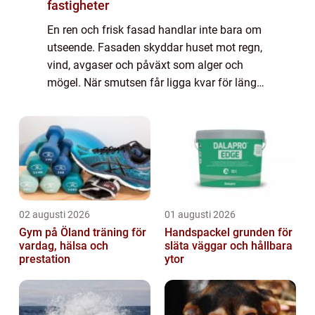
fastigheter
En ren och frisk fasad handlar inte bara om
utseende. Fasaden skyddar huset mot regn,
vind, avgaser och påväxt som alger och
mögel. När smutsen får ligga kvar för länge
tränger fukten in, färgen släpper och
underlaget skadas. Med regelbunden
fasadren...
02 augusti 2026
01 augusti 2026
Gym på Öland träning för
Handspackel grunden för
vardag, hälsa och
släta väggar och hållbara
prestation
ytor