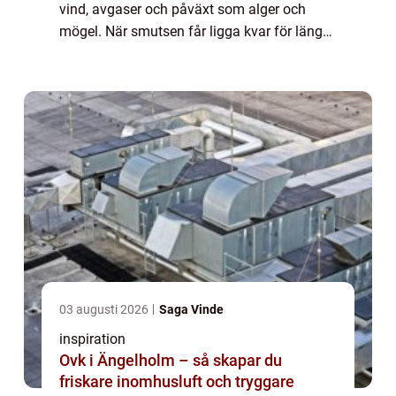
vind, avgaser och påväxt som alger och
mögel. När smutsen får ligga kvar för länge
tränger fukten in, färgen släpper och
underlaget skadas. Med regelbunden
fasadren...
03 augusti 2026
Saga Vinde
inspiration
Ovk i Ängelholm – så skapar du
friskare inomhusluft och tryggare