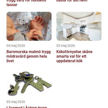
trygg vård för hundens
bästa för ditt hem
tassar
04 maj 2026
03 maj 2026
Barnmorska malmö trygg
Köksförnyelse skåne
mödravård genom hela
smarta val för ett
livet
uppdaterat kök
03 maj 2026
Låssmed i Åstorp trygg