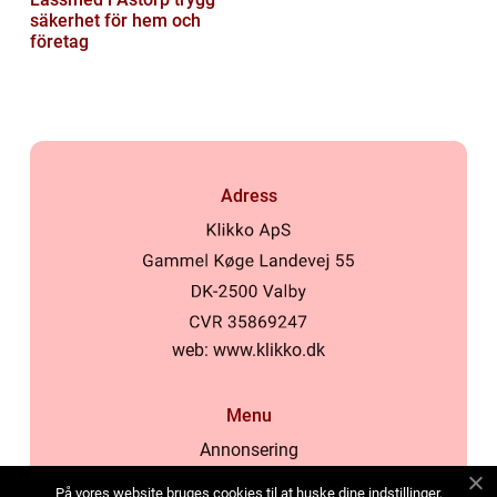
säkerhet för hem och
företag
Adress
web:
www.klikko.dk
Menu
Annonsering
Om oss
På vores website bruges cookies til at huske dine indstillinger,