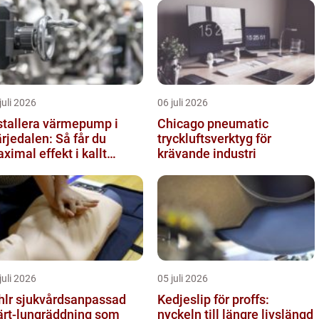
juli 2026
06 juli 2026
stallera värmepump i
Chicago pneumatic
rjedalen: Så får du
tryckluftsverktyg för
ximal effekt i kallt
krävande industri
imat
juli 2026
05 juli 2026
vårdsanpassad
Kedjeslip för proffs:
ärt-lungräddning som
nyckeln till längre livslängd