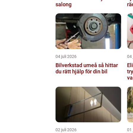
salong
rä
04 juli 2026
04 
Bilverkstad umeå så hittar
El
du rätt hjälp för din bil
tr
va
02 juli 2026
01 