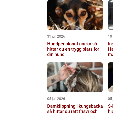
31 juli 2026
10 
Hundpensionat nacka så
In
hittar du en trygg plats för
Hä
din hund
ma
kl
05 juli 2026
05 
Damklippning i kungsbacka
S-hlr sjuk
så hittar du rätt frisyr och
hj