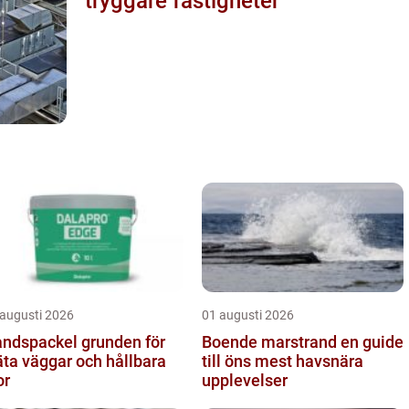
tryggare fastigheter
 augusti 2026
01 augusti 2026
spackel grunden för
Boende marstrand en guide
äta väggar och hållbara
till öns mest havsnära
or
upplevelser