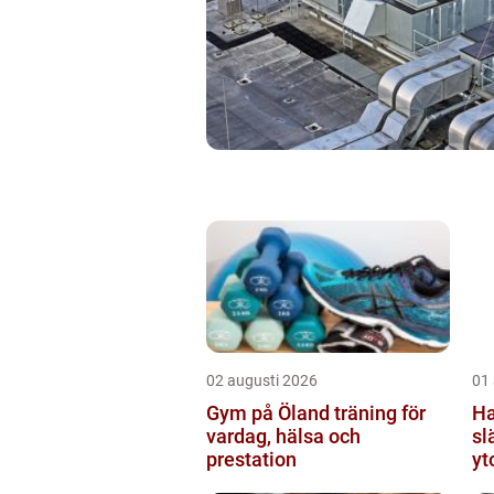
02 augusti 2026
01
Gym på Öland träning för
Hand
vardag, hälsa och
sl
prestation
yt