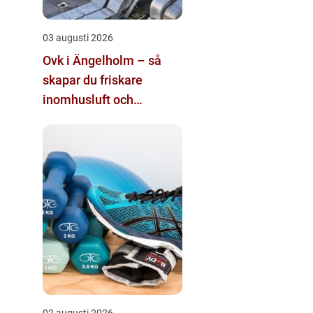
03 augusti 2026
Ovk i Ängelholm – så
skapar du friskare
inomhusluft och
tryggare fastigheter
02 augusti 2026