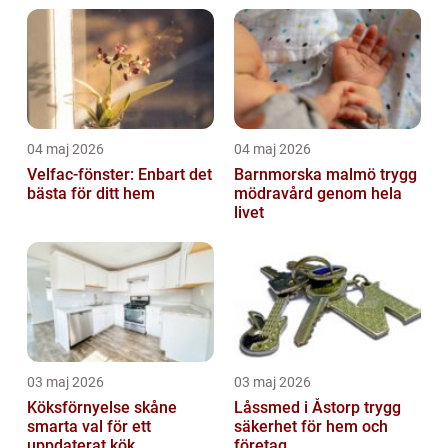
04 maj 2026
04 maj 2026
Velfac-fönster: Enbart det
Barnmorska malmö trygg
bästa för ditt hem
mödravård genom hela
livet
03 maj 2026
03 maj 2026
Köksförnyelse skåne
Låssmed i Åstorp trygg
smarta val för ett
säkerhet för hem och
uppdaterat kök
företag