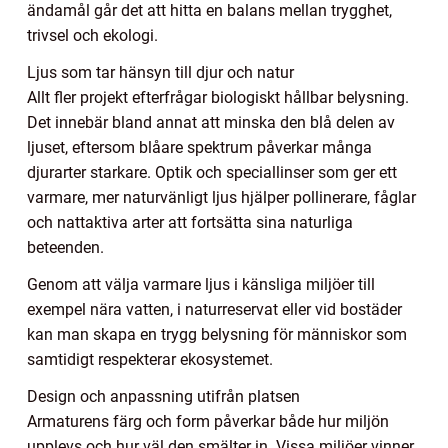
ändamål går det att hitta en balans mellan trygghet,
trivsel och ekologi.
Ljus som tar hänsyn till djur och natur
Allt fler projekt efterfrågar biologiskt hållbar belysning.
Det innebär bland annat att minska den blå delen av
ljuset, eftersom blåare spektrum påverkar många
djurarter starkare. Optik och speciallinser som ger ett
varmare, mer naturvänligt ljus hjälper pollinerare, fåglar
och nattaktiva arter att fortsätta sina naturliga
beteenden.
Genom att välja varmare ljus i känsliga miljöer till
exempel nära vatten, i naturreservat eller vid bostäder
kan man skapa en trygg belysning för människor som
samtidigt respekterar ekosystemet.
Design och anpassning utifrån platsen
Armaturens färg och form påverkar både hur miljön
upplevs och hur väl den smälter in. Vissa miljöer vinner