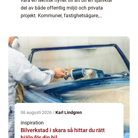
vara en teknisk nyhet till att bli en självklar
del av både offentlig miljö och privata
projekt. Kommuner, fastighetsägare,
industrier och bostadsrättsföreningar väljer i
dag LED i allt från gångstråk och p...
06 augusti 2026
Karl Lindgren
inspiration
Bilverkstad i skara så hittar du rätt
hjälp för din bil