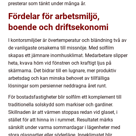
presterar som tänkt under många år.
Fördelar för arbetsmiljö,
boende och driftsekonomi
I kontorsmiljöer är övertemperatur och bländning två av
de vanligaste orsakerna till missnöje. Med solfilm
skapas ett jämnare inomhusklimat. Medarbetare slipper
heta, kvava hörn vid fönstren och kraftigt ljus på
skärmarna. Det bidrar till en lugnare, mer produktiv
arbetsdag och kan minska behovet av tillfälliga
lösningar som persienner neddragna året runt.
För bostadsfastigheter blir solfilm ett komplement till
traditionella solskydd som markiser och gardiner.
Skillnaden är att värmen stoppas redan vid glaset, i
stället för att hinna in i rummet. Resultatet märks
särskilt under varma sommardagar i lägenheter med
stora glaspartier eller söderläge. Inneklimatet blir