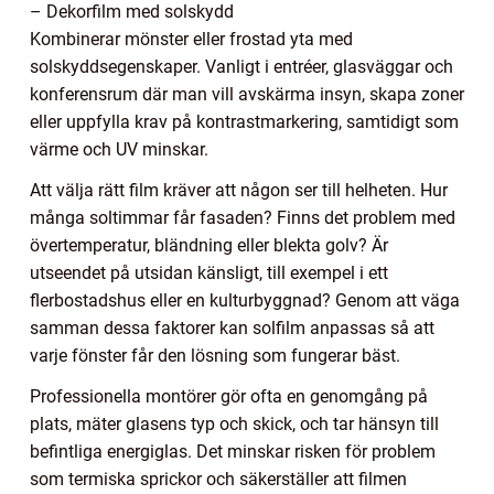
– Dekorfilm med solskydd
Kombinerar mönster eller frostad yta med
solskyddsegenskaper. Vanligt i entréer, glasväggar och
konferensrum där man vill avskärma insyn, skapa zoner
eller uppfylla krav på kontrastmarkering, samtidigt som
värme och UV minskar.
Att välja rätt film kräver att någon ser till helheten. Hur
många soltimmar får fasaden? Finns det problem med
övertemperatur, bländning eller blekta golv? Är
utseendet på utsidan känsligt, till exempel i ett
flerbostadshus eller en kulturbyggnad? Genom att väga
samman dessa faktorer kan solfilm anpassas så att
varje fönster får den lösning som fungerar bäst.
Professionella montörer gör ofta en genomgång på
plats, mäter glasens typ och skick, och tar hänsyn till
befintliga energiglas. Det minskar risken för problem
som termiska sprickor och säkerställer att filmen