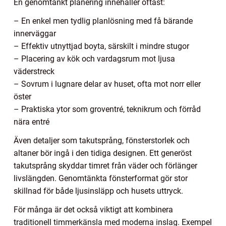
En genomtänkt planering innehåller oftast:
– En enkel men tydlig planlösning med få bärande
innerväggar
– Effektiv utnyttjad boyta, särskilt i mindre stugor
– Placering av kök och vardagsrum mot ljusa
väderstreck
– Sovrum i lugnare delar av huset, ofta mot norr eller
öster
– Praktiska ytor som groventré, teknikrum och förråd
nära entré
Även detaljer som takutsprång, fönsterstorlek och
altaner bör ingå i den tidiga designen. Ett generöst
takutsprång skyddar timret från väder och förlänger
livslängden. Genomtänkta fönsterformat gör stor
skillnad för både ljusinsläpp och husets uttryck.
För många är det också viktigt att kombinera
traditionell timmerkänsla med moderna inslag. Exempel