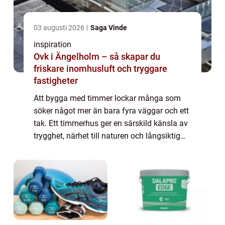
03 augusti 2026
Saga Vinde
inspiration
Ovk i Ängelholm – så skapar du
friskare inomhusluft och tryggare
fastigheter
Att bygga med timmer lockar många som
söker något mer än bara fyra väggar och ett
tak. Ett timmerhus ger en särskild känsla av
trygghet, närhet till naturen och långsiktig
hållbarhet. Samtidigt kräver processen god
planering, rätt material och kunnig...