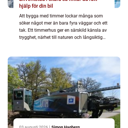
hjälp för din bil
Att bygga med timmer lockar många som
söker något mer än bara fyra väggar och ett
tak. Ett timmerhus ger en särskild känsla av
trygghet, närhet till naturen och långsiktig
hållbarhet. Samtidigt kräver processen god
planering, rätt material och kunnig...
03 augusti 2026
Simon Hagberg