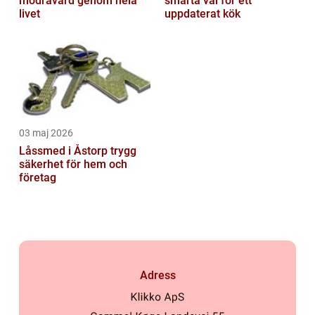
mödravård genom hela
smarta val för ett
livet
uppdaterat kök
03 maj 2026
Låssmed i Åstorp trygg
säkerhet för hem och
företag
Adress