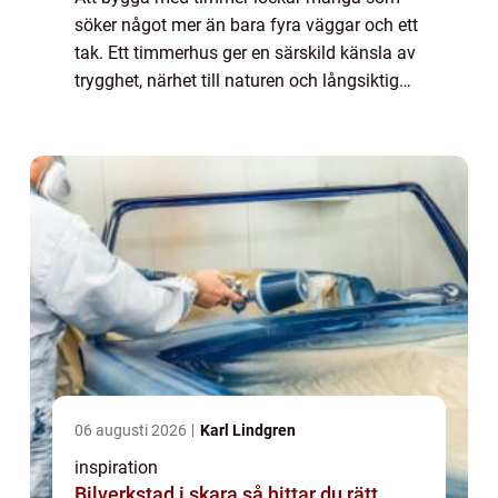
söker något mer än bara fyra väggar och ett
tak. Ett timmerhus ger en särskild känsla av
trygghet, närhet till naturen och långsiktig
hållbarhet. Samtidigt kräver processen god
planering, rätt material och kunnig...
06 augusti 2026
Karl Lindgren
inspiration
Bilverkstad i skara så hittar du rätt