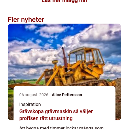
Fler nyheter
06 augusti 2026
Alice Pettersson
inspiration
Grävskopa grävmaskin så väljer
proffsen rätt utrustning
Att bygga med timmer lockar många som