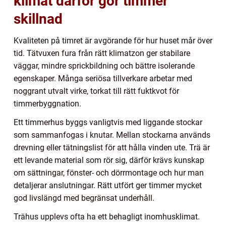
klimat därför gör timmer
skillnad
Kvaliteten på timret är avgörande för hur huset mår över
tid. Tätvuxen fura från rätt klimatzon ger stabilare
väggar, mindre sprickbildning och bättre isolerande
egenskaper. Många seriösa tillverkare arbetar med
noggrant utvalt virke, torkat till rätt fuktkvot för
timmerbyggnation.
Ett timmerhus byggs vanligtvis med liggande stockar
som sammanfogas i knutar. Mellan stockarna används
drevning eller tätningslist för att hålla vinden ute. Trä är
ett levande material som rör sig, därför krävs kunskap
om sättningar, fönster- och dörrmontage och hur man
detaljerar anslutningar. Rätt utfört ger timmer mycket
god livslängd med begränsat underhåll.
Trähus upplevs ofta ha ett behagligt inomhusklimat.