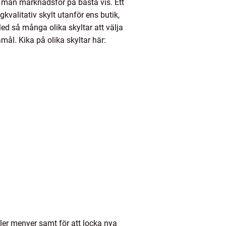
att man marknadsför på bästa vis. Ett
gkvalitativ skylt utanför ens butik,
Med så många olika skyltar att välja
mål. Kika på olika skyltar här:
ller menyer samt för att locka nya