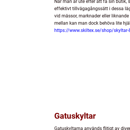
När man är ute efter att få sin butik, 
effektivt tillvägagångssätt i dessa lä
vid mässor, marknader eller liknande 
mellan kan man dock behöva lite hjälp
https://www.skiltex.se/shop/skyltar
Gatuskyltar
Gatuskyltarna används flitigt av dive