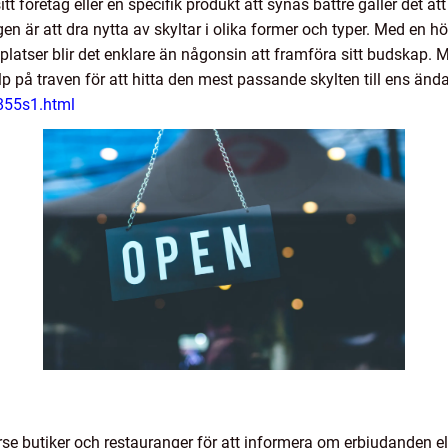
sitt företag eller en specifik produkt att synas bättre gäller det 
gen är att dra nytta av skyltar i olika former och typer. Med en hö
platser blir det enklare än någonsin att framföra sitt budskap. 
 på traven för att hitta den mest passande skylten till ens ända
-855s1.html
rse butiker och restauranger för att informera om erbjudanden e