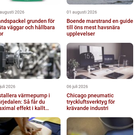
 augusti 2026
01 augusti 2026
spackel grunden för
Boende marstrand en guide
äta väggar och hållbara
till öns mest havsnära
or
upplevelser
juli 2026
06 juli 2026
stallera värmepump i
Chicago pneumatic
rjedalen: Så får du
tryckluftsverktyg för
ximal effekt i kallt
krävande industri
imat