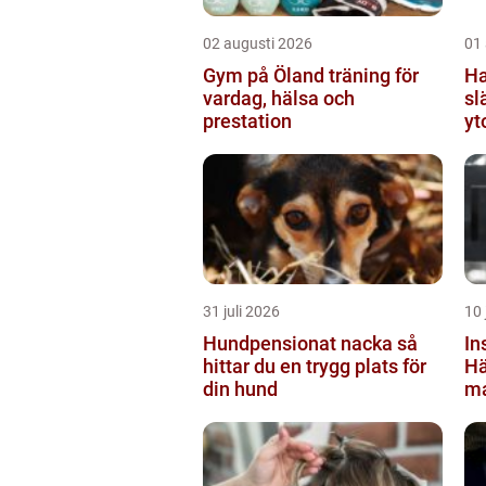
02 augusti 2026
01
Gym på Öland träning för
Hand
vardag, hälsa och
sl
prestation
yt
31 juli 2026
10 
Hundpensionat nacka så
In
hittar du en trygg plats för
Hä
din hund
ma
kl