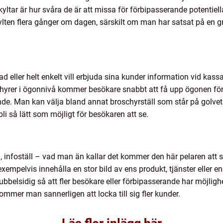
skyltar är hur svåra de är att missa för förbipasserande potent
ten flera gånger om dagen, särskilt om man har satsat på en gr
ler helt enkelt vill erbjuda sina kunder information vid kassan 
chyrer i ögonnivå kommer besökare snabbt att få upp ögonen för 
nde. Man kan välja bland annat broschyrställ som står på golve
 bli så lätt som möjligt för besökaren att se.
, infoställ – vad man än kallar det kommer den här pelaren att s
xempelvis innehålla en stor bild av ens produkt, tjänster eller
belsidig så att fler besökare eller förbipasserande har möjligh
mer man sannerligen att locka till sig fler kunder.