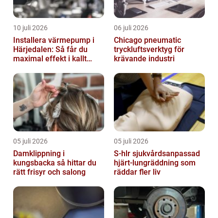
10 juli 2026
06 juli 2026
Installera värmepump i
Chicago pneumatic
Härjedalen: Så får du
tryckluftsverktyg för
maximal effekt i kallt
krävande industri
klimat
05 juli 2026
05 juli 2026
Damklippning i
S-hlr sjukvårdsanpassad
kungsbacka så hittar du
hjärt-lungräddning som
rätt frisyr och salong
räddar fler liv