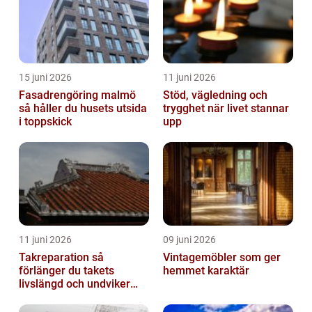
15 juni 2026
11 juni 2026
Fasadrengöring malmö
Stöd, vägledning och
så håller du husets utsida
trygghet när livet stannar
i toppskick
upp
11 juni 2026
09 juni 2026
Takreparation så
Vintagemöbler som ger
förlänger du takets
hemmet karaktär
livslängd och undviker
fuktskador