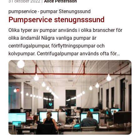
31 oktober 2022
Alice Pettersson
pumpservice - pumpar Stenungssund
Pumpservice stenugnsssund
Olika typer av pumpar används i olika branscher för
olika ändamål Några vanliga pumpar är
centrifugalpumpar, förflyttningspumpar och
kolvpumpar. Centrifugalpumpar används ofta för
överföringstillämpningar, t.ex. för att flytta vatten från
en behållar...