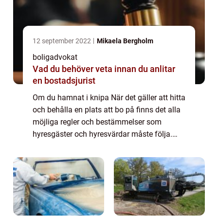
12 september 2022
Mikaela Bergholm
boligadvokat
Vad du behöver veta innan du anlitar
en bostadsjurist
Om du hamnat i knipa När det gäller att hitta
och behålla en plats att bo på finns det alla
möjliga regler och bestämmelser som
hyresgäster och hyresvärdar måste följa.
Och när saker och ting går fel kan det vara
svårt att veta vart man ska vända sig...