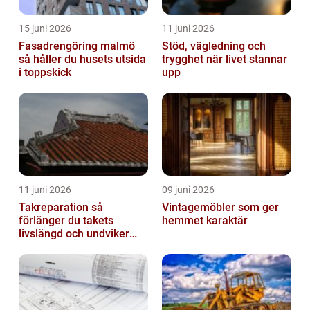
15 juni 2026
11 juni 2026
Fasadrengöring malmö
Stöd, vägledning och
så håller du husets utsida
trygghet när livet stannar
i toppskick
upp
11 juni 2026
09 juni 2026
Takreparation så
Vintagemöbler som ger
förlänger du takets
hemmet karaktär
livslängd och undviker
fuktskador