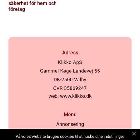
säkerhet för hem och
företag
Adress
web:
www.klikko.dk
Menu
Annonsering
Om oss
På vores website bruges cookies til at huske dine indstillinger,