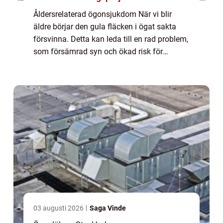
Åldersrelaterad ögonsjukdom När vi blir
äldre börjar den gula fläcken i ögat sakta
försvinna. Detta kan leda till en rad problem,
som försämrad syn och ökad risk för
ögonsjukdomar. Om du märker förändringar
i din gula fläck är det viktigt att du träf...
03 augusti 2026
Saga Vinde