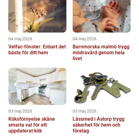
04 maj 2026
04 maj 2026
Velfac-fönster: Enbart det
Barnmorska malmö trygg
bästa för ditt hem
mödravård genom hela
livet
03 maj 2026
03 maj 2026
Köksförnyelse skåne
Låssmed i Åstorp trygg
smarta val för ett
säkerhet för hem och
uppdaterat kök
företag