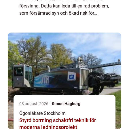
försvinna. Detta kan leda till en rad problem,
som försämrad syn och ökad risk för
ögonsjukdomar. Om du märker förändringar
i din gula fläck är det viktigt att du träf...
03 augusti 2026
Simon Hagberg
Ögonläkare Stockholm
Styrd borrning schaktfri teknik för
moderna ledningsprojekt