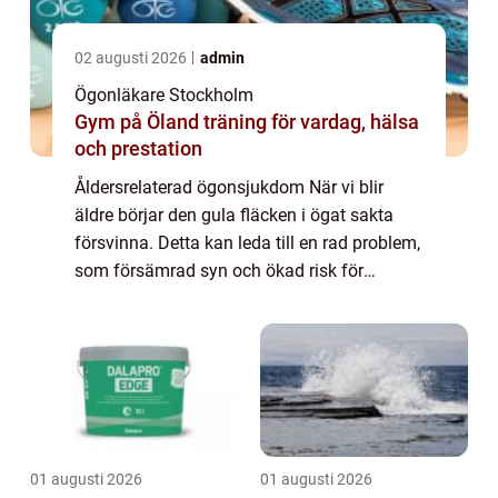
02 augusti 2026
admin
Ögonläkare Stockholm
Gym på Öland träning för vardag, hälsa
och prestation
Åldersrelaterad ögonsjukdom När vi blir
äldre börjar den gula fläcken i ögat sakta
försvinna. Detta kan leda till en rad problem,
som försämrad syn och ökad risk för
ögonsjukdomar. Om du märker förändringar
i din gula fläck är det viktigt att du träf...
01 augusti 2026
01 augusti 2026