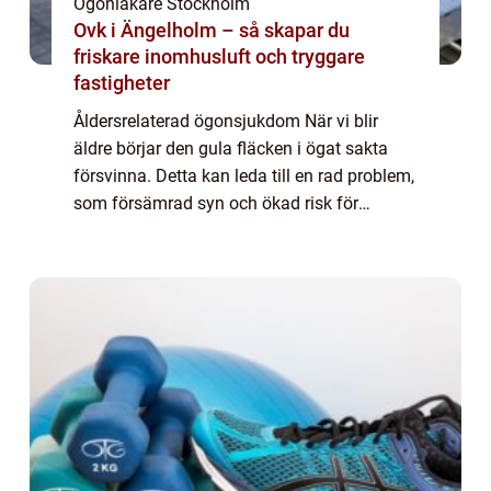
Ögonläkare Stockholm
Ovk i Ängelholm – så skapar du
friskare inomhusluft och tryggare
fastigheter
Åldersrelaterad ögonsjukdom När vi blir
äldre börjar den gula fläcken i ögat sakta
försvinna. Detta kan leda till en rad problem,
som försämrad syn och ökad risk för
ögonsjukdomar. Om du märker förändringar
i din gula fläck är det viktigt att du träf...