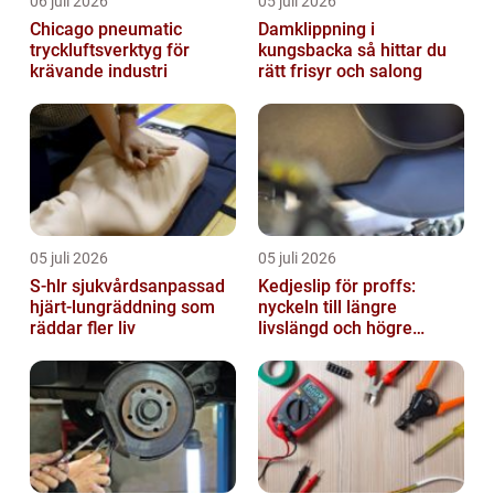
06 juli 2026
05 juli 2026
Chicago pneumatic
Damklippning i
tryckluftsverktyg för
kungsbacka så hittar du
krävande industri
rätt frisyr och salong
05 juli 2026
05 juli 2026
S-hlr sjukvårdsanpassad
Kedjeslip för proffs:
hjärt-lungräddning som
nyckeln till längre
räddar fler liv
livslängd och högre
kapacitet