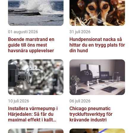
01 augusti 2026
31 juli 2026
Boende marstrand en
Hundpensionat nacka så
guide till öns mest
hittar du en trygg plats för
havsnära upplevelser
din hund
10 juli 2026
06 juli 2026
Installera värmepump i
Chicago pneumatic
Härjedalen: Så får du
tryckluftsverktyg för
maximal effekt i kallt
krävande industri
klimat