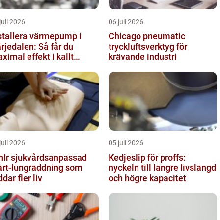
juli 2026
06 juli 2026
stallera värmepump i
Chicago pneumatic
rjedalen: Så får du
tryckluftsverktyg för
ximal effekt i kallt
krävande industri
imat
juli 2026
05 juli 2026
vårdsanpassad
Kedjeslip för proffs:
ärt-lungräddning som
nyckeln till längre livslängd
ddar fler liv
och högre kapacitet