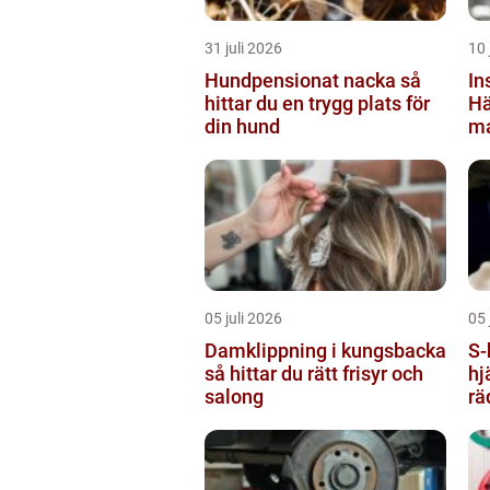
31 juli 2026
10 
Hundpensionat nacka så
In
hittar du en trygg plats för
Hä
din hund
ma
kl
05 juli 2026
05 
Damklippning i kungsbacka
S-hlr sjuk
så hittar du rätt frisyr och
hj
salong
rä