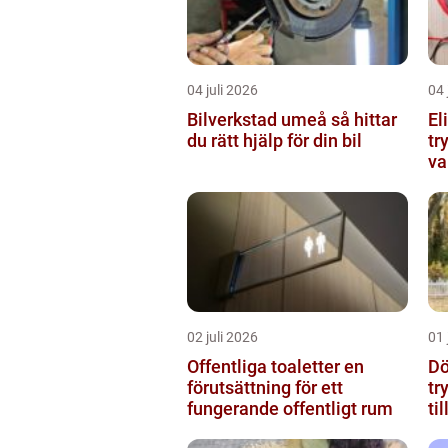
04 juli 2026
04 
Bilverkstad umeå så hittar
El
du rätt hjälp för din bil
tr
va
02 juli 2026
01 
Offentliga toaletter en
Dö
förutsättning för ett
tr
fungerande offentligt rum
ti