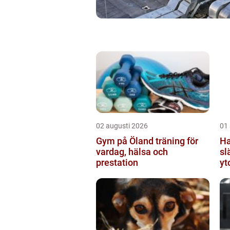
02 augusti 2026
01
Gym på Öland träning för
Hand
vardag, hälsa och
sl
prestation
yt