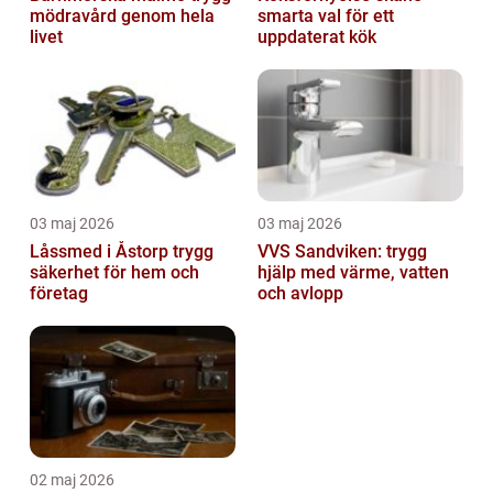
mödravård genom hela
smarta val för ett
livet
uppdaterat kök
03 maj 2026
03 maj 2026
Låssmed i Åstorp trygg
VVS Sandviken: trygg
säkerhet för hem och
hjälp med värme, vatten
företag
och avlopp
02 maj 2026