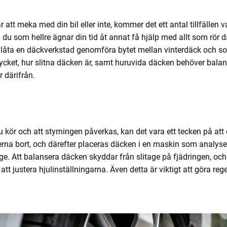
att meka med din bil eller inte, kommer det ett antal tillfällen va
 som hellre ägnar din tid åt annat få hjälp med allt som rör däc
l låta en däckverkstad genomföra bytet mellan vinterdäck och s
trycket, hur slitna däcken är, samt huruvida däcken behöver bal
r därifrån.
u kör och att styrningen påverkas, kan det vara ett tecken på at
rna bort, och därefter placeras däcken i en maskin som analyser
ge. Att balansera däcken skyddar från slitage på fjädringen, och
t justera hjulinställningarna. Även detta är viktigt att göra reg