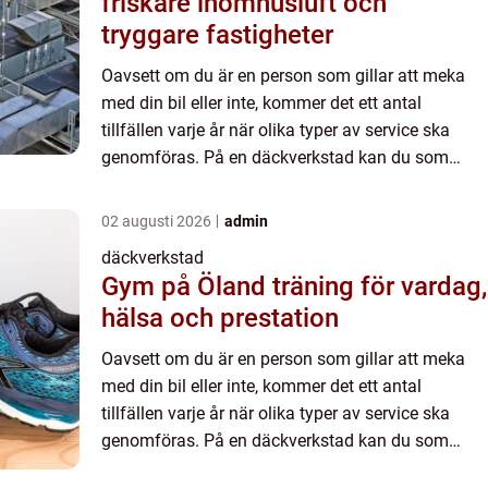
friskare inomhusluft och
tryggare fastigheter
Oavsett om du är en person som gillar att meka
med din bil eller inte, kommer det ett antal
tillfällen varje år när olika typer av service ska
genomföras. På en däckverkstad kan du som
hellre ägnar din tid &a...
02 augusti 2026
admin
däckverkstad
Gym på Öland träning för vardag,
hälsa och prestation
Oavsett om du är en person som gillar att meka
med din bil eller inte, kommer det ett antal
tillfällen varje år när olika typer av service ska
genomföras. På en däckverkstad kan du som
hellre ägnar din tid &a...