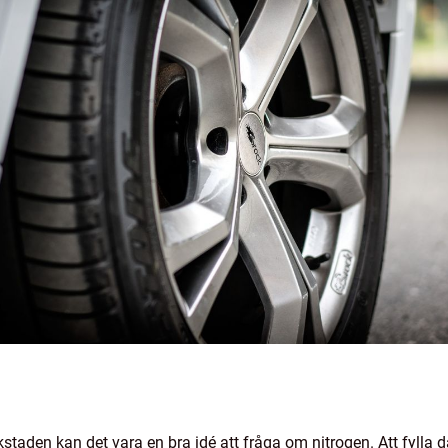
rkstaden kan det vara en bra idé att fråga om nitrogen. Att fylla