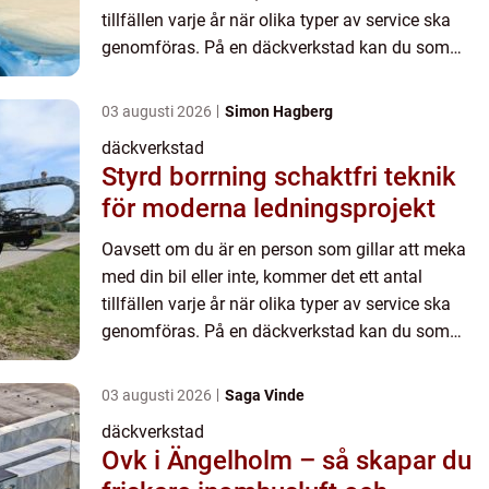
tillfällen varje år när olika typer av service ska
genomföras. På en däckverkstad kan du som
hellre ägnar din tid &a...
03 augusti 2026
Simon Hagberg
däckverkstad
Styrd borrning schaktfri teknik
för moderna ledningsprojekt
Oavsett om du är en person som gillar att meka
med din bil eller inte, kommer det ett antal
tillfällen varje år när olika typer av service ska
genomföras. På en däckverkstad kan du som
hellre ägnar din tid &a...
03 augusti 2026
Saga Vinde
däckverkstad
Ovk i Ängelholm – så skapar du