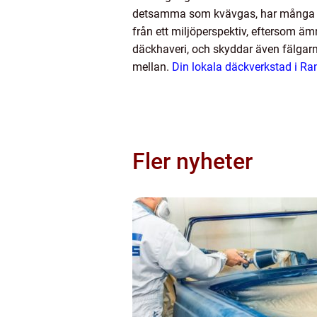
detsamma som kvävgas, har många för
från ett miljöperspektiv, eftersom ämn
däckhaveri, och skyddar även fälgarn
mellan.
Din lokala däckverkstad i R
Fler nyheter