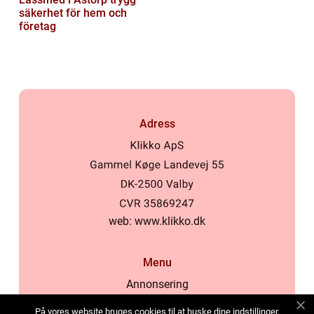
säkerhet för hem och
företag
Adress
web:
www.klikko.dk
Menu
Annonsering
Om oss
På vores website bruges cookies til at huske dine indstillinger,