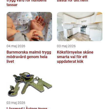
trygg vård för hundens
bästa för ditt hem
tassar
04 maj 2026
03 maj 2026
Barnmorska malmö trygg
Köksförnyelse skåne
mödravård genom hela
smarta val för ett
livet
uppdaterat kök
03 maj 2026
Låssmed i Åstorp trygg