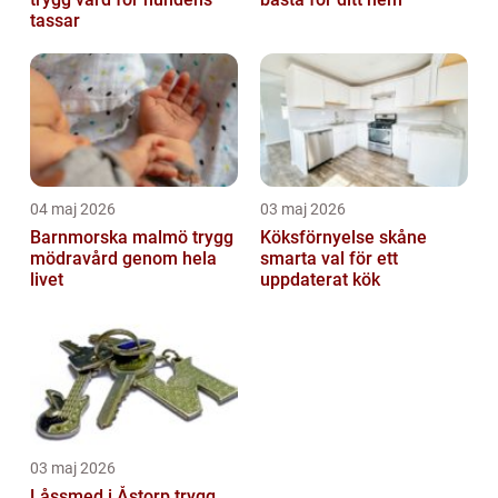
tassar
04 maj 2026
03 maj 2026
Barnmorska malmö trygg
Köksförnyelse skåne
mödravård genom hela
smarta val för ett
livet
uppdaterat kök
03 maj 2026
Låssmed i Åstorp trygg