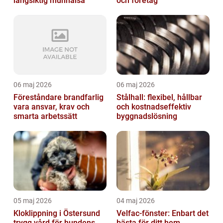
långsiktig munhälsa
och företag
06 maj 2026
06 maj 2026
Föreståndare brandfarlig
Stålhall: flexibel, hållbar
vara ansvar, krav och
och kostnadseffektiv
smarta arbetssätt
byggnadslösning
05 maj 2026
04 maj 2026
Kloklippning i Östersund
Velfac-fönster: Enbart det
trygg vård för hundens
bästa för ditt hem