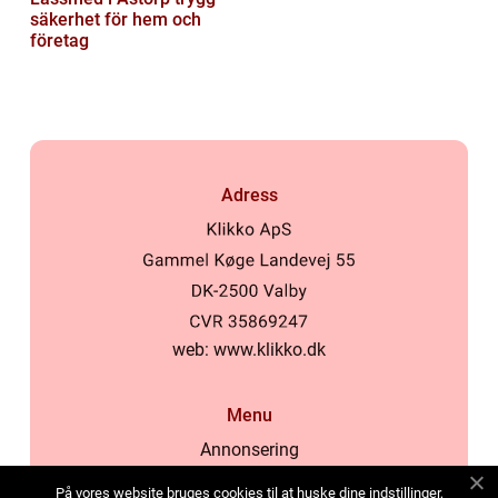
säkerhet för hem och
företag
Adress
web:
www.klikko.dk
Menu
Annonsering
Om oss
På vores website bruges cookies til at huske dine indstillinger,