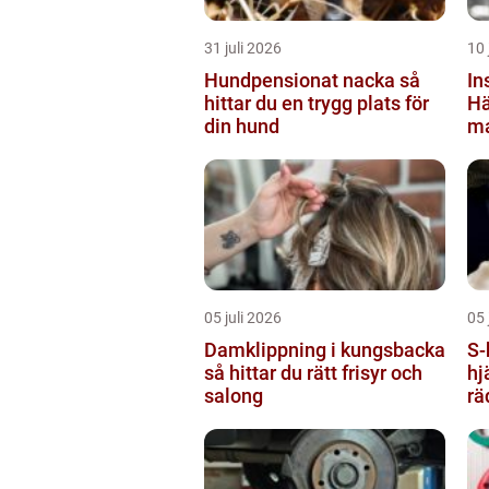
31 juli 2026
10 
Hundpensionat nacka så
In
hittar du en trygg plats för
Hä
din hund
ma
kl
05 juli 2026
05 
Damklippning i kungsbacka
S-hlr sjuk
så hittar du rätt frisyr och
hj
salong
rä