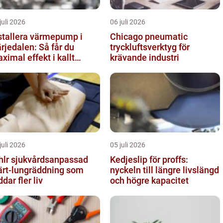
juli 2026
06 juli 2026
stallera värmepump i
Chicago pneumatic
rjedalen: Så får du
tryckluftsverktyg för
ximal effekt i kallt
krävande industri
imat
juli 2026
05 juli 2026
vårdsanpassad
Kedjeslip för proffs:
ärt-lungräddning som
nyckeln till längre livslängd
ddar fler liv
och högre kapacitet