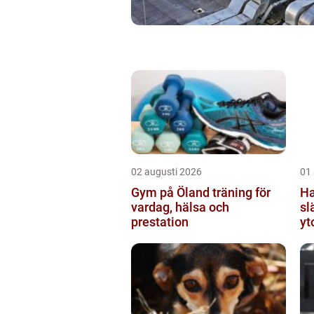
02 augusti 2026
01
Gym på Öland träning för
Hand
vardag, hälsa och
sl
prestation
yt