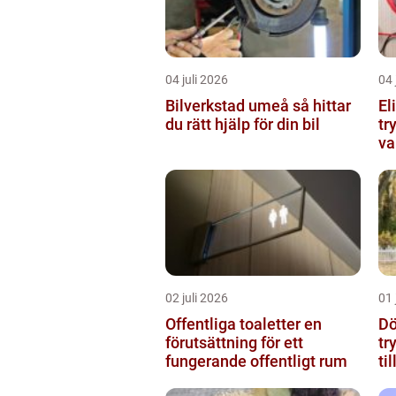
04 juli 2026
04 
Bilverkstad umeå så hittar
El
du rätt hjälp för din bil
tr
va
02 juli 2026
01 
Offentliga toaletter en
Dö
förutsättning för ett
tr
fungerande offentligt rum
ti