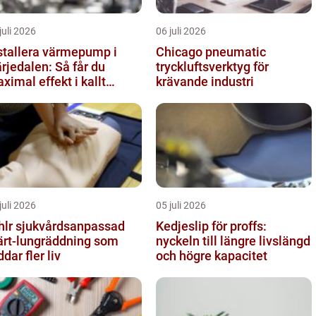
juli 2026
06 juli 2026
stallera värmepump i
Chicago pneumatic
rjedalen: Så får du
tryckluftsverktyg för
ximal effekt i kallt
krävande industri
imat
juli 2026
05 juli 2026
vårdsanpassad
Kedjeslip för proffs:
ärt-lungräddning som
nyckeln till längre livslängd
ddar fler liv
och högre kapacitet