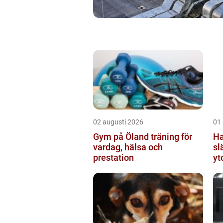
02 augusti 2026
01
Gym på Öland träning för
Hand
vardag, hälsa och
sl
prestation
yt