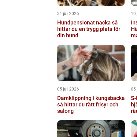
31 juli 2026
10 
Hundpensionat nacka så
In
hittar du en trygg plats för
Hä
din hund
ma
kl
05 juli 2026
05 
Damklippning i kungsbacka
S-hlr sjuk
så hittar du rätt frisyr och
hj
salong
rä