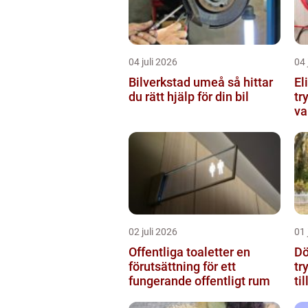
04 juli 2026
04 
Bilverkstad umeå så hittar
El
du rätt hjälp för din bil
tr
va
02 juli 2026
01 
Offentliga toaletter en
Dö
förutsättning för ett
tr
fungerande offentligt rum
ti