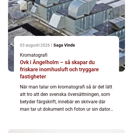
03 augusti 2026
Saga Vinde
Kromatografi
Ovk i Ängelholm – så skapar du
friskare inomhusluft och tryggare
fastigheter
När man talar om kromatografi så är det lätt
att tro att den svenska översättningen, som
betyder färgskrift, innebär en skrivare där
man tar ut dokument och foton ur sin dator.
Men det är mycket långt ifrån den riktiga
användningen. Kromatografi är e...