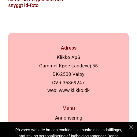
snyggt id-foto
Adress
web:
www.klikko.dk
Menu
Annonsering
Om oss
På vores website bruges cookies til at huske dine indstillinger,
Cookies
statistik og personalisering af indhold og annoncer. Denne