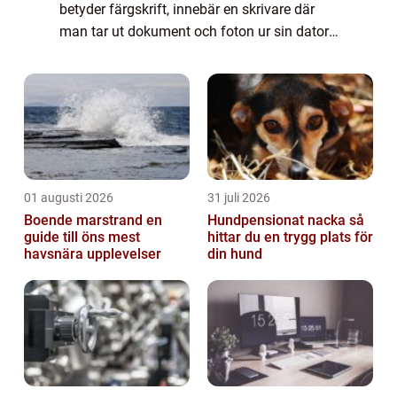
betyder färgskrift, innebär en skrivare där
man tar ut dokument och foton ur sin dator.
Men det är mycket långt ifrån den riktiga
användningen. Kromatografi är e...
01 augusti 2026
31 juli 2026
Boende marstrand en
Hundpensionat nacka så
guide till öns mest
hittar du en trygg plats för
havsnära upplevelser
din hund