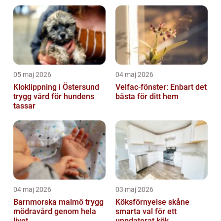
05 maj 2026
04 maj 2026
Kloklippning i Östersund
Velfac-fönster: Enbart det
trygg vård för hundens
bästa för ditt hem
tassar
04 maj 2026
03 maj 2026
Barnmorska malmö trygg
Köksförnyelse skåne
mödravård genom hela
smarta val för ett
livet
uppdaterat kök