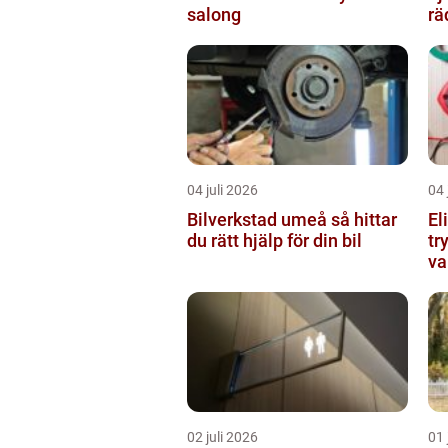
salong
rä
04 juli 2026
04 
Bilverkstad umeå så hittar
El
du rätt hjälp för din bil
tr
va
02 juli 2026
01 