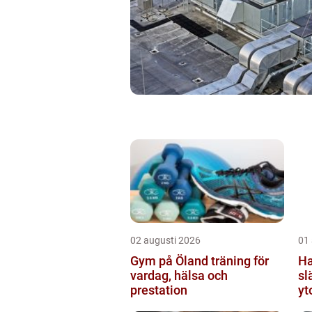
02 augusti 2026
01
Gym på Öland träning för
Hand
vardag, hälsa och
sl
prestation
yt