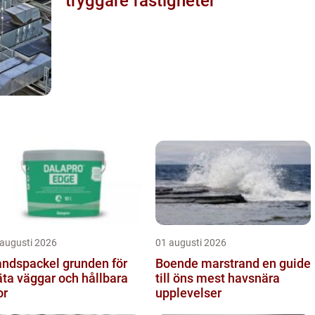
tryggare fastigheter
 augusti 2026
01 augusti 2026
spackel grunden för
Boende marstrand en guide
äta väggar och hållbara
till öns mest havsnära
or
upplevelser