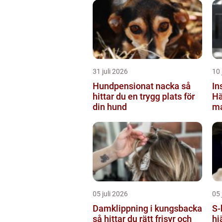
31 juli 2026
10 
Hundpensionat nacka så
In
hittar du en trygg plats för
Hä
din hund
ma
kl
05 juli 2026
05 
Damklippning i kungsbacka
S-hlr sjuk
så hittar du rätt frisyr och
hj