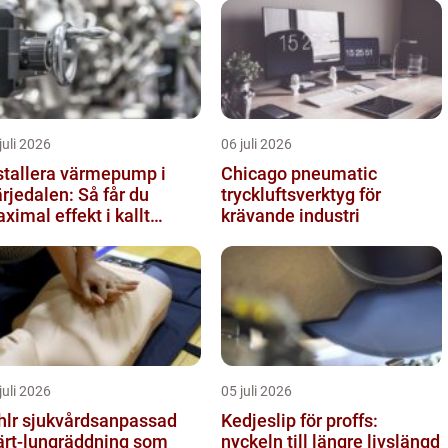
juli 2026
06 juli 2026
stallera värmepump i
Chicago pneumatic
rjedalen: Så får du
tryckluftsverktyg för
ximal effekt i kallt
krävande industri
imat
juli 2026
05 juli 2026
vårdsanpassad
Kedjeslip för proffs:
ärt-lungräddning som
nyckeln till längre livslängd