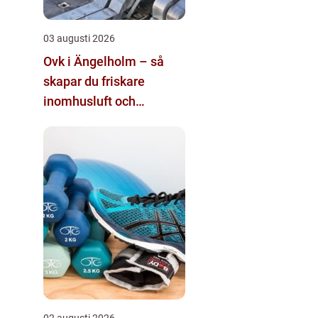
03 augusti 2026
Ovk i Ängelholm – så
skapar du friskare
inomhusluft och
tryggare fastigheter
02 augusti 2026