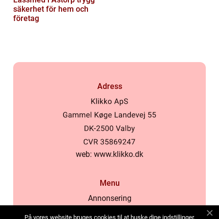
säkerhet för hem och
företag
Adress
web:
www.klikko.dk
Menu
Annonsering
Om oss
På vores website bruges cookies til at huske dine indstillinger,