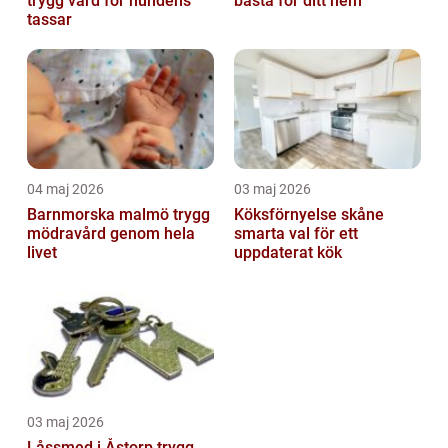
trygg vård för hundens
bästa för ditt hem
tassar
04 maj 2026
03 maj 2026
Barnmorska malmö trygg
Köksförnyelse skåne
mödravård genom hela
smarta val för ett
livet
uppdaterat kök
03 maj 2026
Låssmed i Åstorp trygg