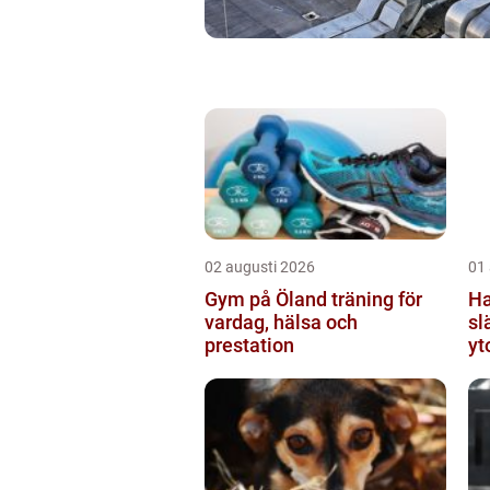
02 augusti 2026
01
Gym på Öland träning för
Hand
vardag, hälsa och
sl
prestation
yt