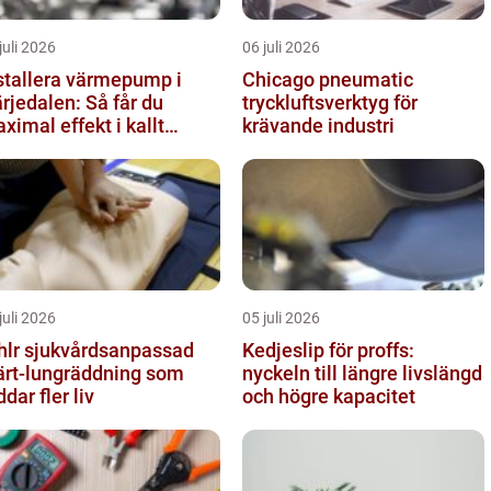
juli 2026
06 juli 2026
stallera värmepump i
Chicago pneumatic
rjedalen: Så får du
tryckluftsverktyg för
ximal effekt i kallt
krävande industri
imat
juli 2026
05 juli 2026
vårdsanpassad
Kedjeslip för proffs:
ärt-lungräddning som
nyckeln till längre livslängd
ddar fler liv
och högre kapacitet