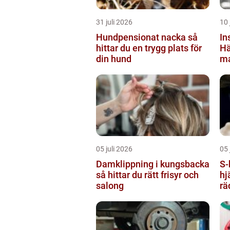
31 juli 2026
10 
Hundpensionat nacka så
In
hittar du en trygg plats för
Hä
din hund
ma
kl
05 juli 2026
05 
Damklippning i kungsbacka
S-hlr sjuk
så hittar du rätt frisyr och
hj
salong
rä