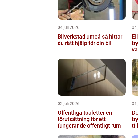
04 juli 2026
04 
Bilverkstad umeå så hittar
El
du rätt hjälp för din bil
tr
va
02 juli 2026
01 
Offentliga toaletter en
Dö
förutsättning för ett
tr
fungerande offentligt rum
ti