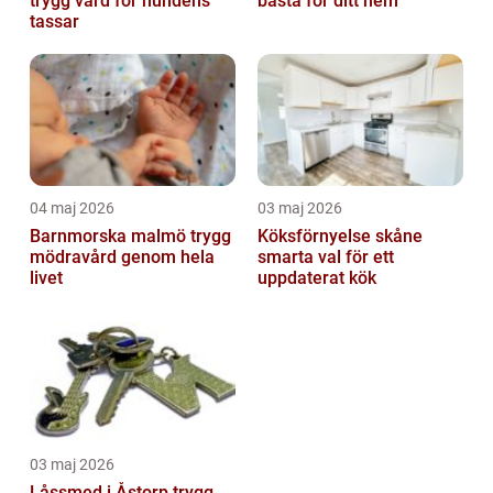
trygg vård för hundens
bästa för ditt hem
tassar
04 maj 2026
03 maj 2026
Barnmorska malmö trygg
Köksförnyelse skåne
mödravård genom hela
smarta val för ett
livet
uppdaterat kök
03 maj 2026
Låssmed i Åstorp trygg