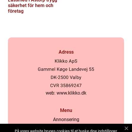
säkerhet för hem och
företag
Adress
web:
www.klikko.dk
Menu
Annonsering
Om oss
På vores website bruges cookies til at huske dine indstillinger,